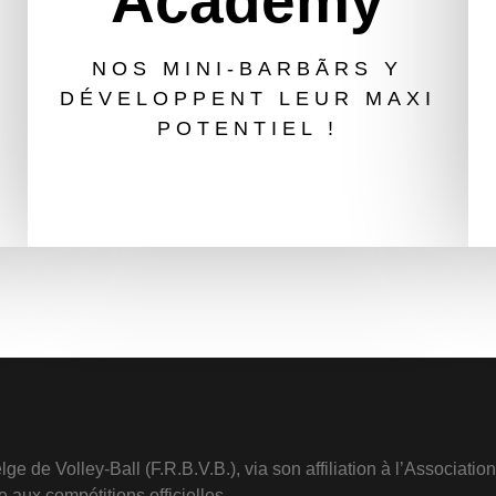
Academy
NOS MINI-BARBÃRS Y
DÉVELOPPENT LEUR MAXI
POTENTIEL !
 de Volley-Ball (F.R.B.V.B.), via son affiliation à l’Association
e aux compétitions officielles.