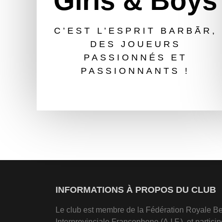
Girls & Boys
C’EST L’ESPRIT BARBÃR,
DES JOUEURS
PASSIONNÉS ET
PASSIONNANTS !
INFORMATIONS À PROPOS DU CLUB
Le club est membre de la Fédération Royale Belge
Interprovinciale Francophone (A.I.F.), et particip