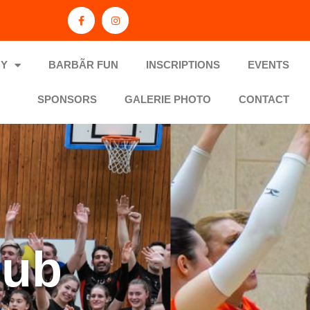
MY
BARBÃR FUN
INSCRIPTIONS
EVENTS
SPONSORS
GALERIE PHOTO
CONTACT