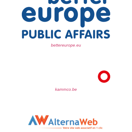
bettereurope.eu
kammco.be